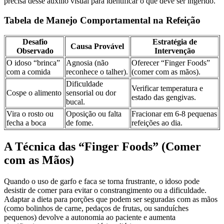
precisa desse auxílio visual para identificar o que deve ser ingerido.
Tabela de Manejo Comportamental na Refeição
Desafio
Estratégia de
Causa Provável
Observado
Intervenção
O idoso “brinca”
Agnosia (não
Oferecer “Finger Foods”
com a comida
reconhece o talher).
(comer com as mãos).
Dificuldade
Verificar temperatura e
Cospe o alimento
sensorial ou dor
estado das gengivas.
bucal.
Vira o rosto ou
Oposição ou falta
Fracionar em 6-8 pequenas
fecha a boca
de fome.
refeições ao dia.
A Técnica das “Finger Foods” (Comer
com as Mãos)
Quando o uso de garfo e faca se torna frustrante, o idoso pode
desistir de comer para evitar o constrangimento ou a dificuldade.
Adaptar a dieta para porções que podem ser seguradas com as mãos
(como bolinhos de carne, pedaços de frutas, ou sanduíches
pequenos) devolve a autonomia ao paciente e aumenta