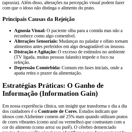
(apraxia). Além disso, alterações na percepção visual podem fazer
com que o idoso não distinga o alimento do prato.
Principais Causas da Rejeição
Agnosia Visual:
O paciente olha para a comida mas não a
reconhece como algo comestível.
Alterações Sensoriais:
Mudanças no paladar e olfato tornam
alimentos antes preferidos em algo desagradável ou insosso.
Distração e Agitação:
O excesso de estímulos no ambiente
(TV ligada, muitas pessoas falando) impede o foco na
refeição.
Depressão Comórbida:
Comum em fases iniciais, onde a
apatia retira o prazer da alimentação.
Estratégias Práticas: O Ganho de
Informação (Information Gain)
Em nossa experiência clínica, um insight que transforma o dia a dia
dos cuidadores é o
Contraste de Cores
. Estudos indicam que
idosos com Alzheimer comem até 25% mais quando utilizam pratos
de cores vibrantes (como azul ou vermelho) que contrastam com a
cor do alimento (como arroz ou purê). O cérebro demenciado