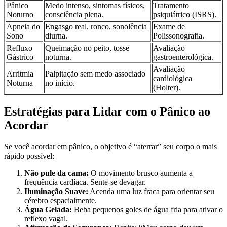
Pânico
Medo intenso, sintomas físicos,
Tratamento
Noturno
consciência plena.
psiquiátrico (ISRS).
Apneia do
Engasgo real, ronco, sonolência
Exame de
Sono
diurna.
Polissonografia.
Refluxo
Queimação no peito, tosse
Avaliação
Gástrico
noturna.
gastroenterológica.
Avaliação
Arritmia
Palpitação sem medo associado
cardiológica
Noturna
no início.
(Holter).
Estratégias para Lidar com o Pânico ao
Acordar
Se você acordar em pânico, o objetivo é “aterrar” seu corpo o mais
rápido possível:
Não pule da cama:
O movimento brusco aumenta a
frequência cardíaca. Sente-se devagar.
Iluminação Suave:
Acenda uma luz fraca para orientar seu
cérebro espacialmente.
Água Gelada:
Beba pequenos goles de água fria para ativar o
reflexo vagal.