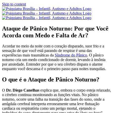
Skip to content
Ataque de Pânico Noturno: Por que Você
Acorda com Medo e Falta de Ar?
Acordar no meio da noite com o coração disparado, suor frio e a
sensação de que você está parando de respirar é uma das
experiências mais traumáticas da
Síndrome do Pânico
. O pânico
noturno cria um medo condicionado de dormir, levando à insônia
por ansiedade. Entender por que o seu cérebro dispara o alarme
enquanto você descansa é o primeiro passo para noites tranquilas.
O que é o Ataque de Pânico Noturno?
O
Dr. Diego Canelhas
explica que, embora o corpo esteja relaxado,
o cérebro continua monitorando as funções vitais. No pânico
noturno, ocorre uma falha na transição das fases do sono, onde a
amígdala cerebral interpreta erroneamente uma leve flutuação
cardíaca ou respiratória como um perigo mortal, ejetando o
indivíduo do sono diretamente para uma crise de “luta ou fuga”.