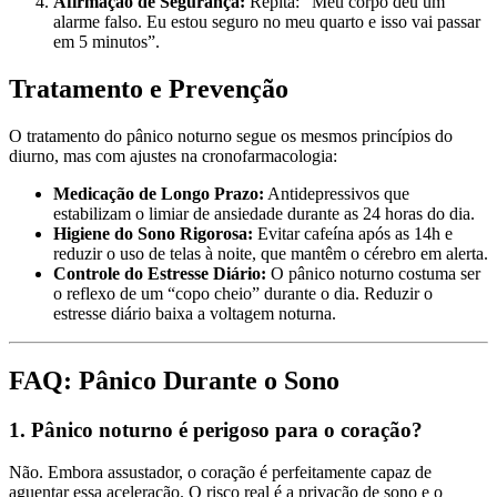
Afirmação de Segurança:
Repita: “Meu corpo deu um
alarme falso. Eu estou seguro no meu quarto e isso vai passar
em 5 minutos”.
Tratamento e Prevenção
O tratamento do pânico noturno segue os mesmos princípios do
diurno, mas com ajustes na cronofarmacologia:
Medicação de Longo Prazo:
Antidepressivos que
estabilizam o limiar de ansiedade durante as 24 horas do dia.
Higiene do Sono Rigorosa:
Evitar cafeína após as 14h e
reduzir o uso de telas à noite, que mantêm o cérebro em alerta.
Controle do Estresse Diário:
O pânico noturno costuma ser
o reflexo de um “copo cheio” durante o dia. Reduzir o
estresse diário baixa a voltagem noturna.
FAQ: Pânico Durante o Sono
1. Pânico noturno é perigoso para o coração?
Não. Embora assustador, o coração é perfeitamente capaz de
aguentar essa aceleração. O risco real é a privação de sono e o