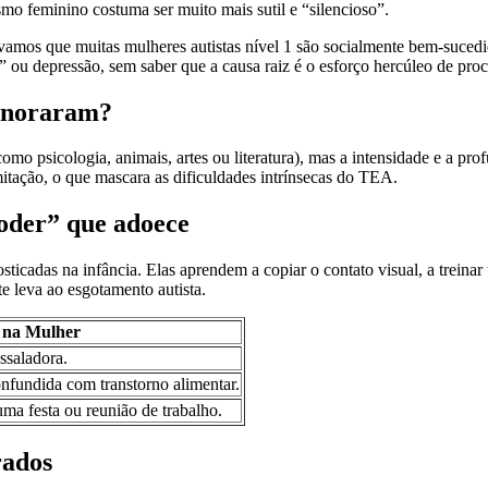
smo feminino costuma ser muito mais sutil e “silencioso”.
vamos que muitas mulheres autistas nível 1 são socialmente bem-sucedi
 ou depressão, sem saber que a causa raiz é o esforço hercúleo de pr
ignoraram?
omo psicologia, animais, artes ou literatura), mas a intensidade e a pr
itação, o que mascara as dificuldades intrínsecas do TEA.
oder” que adoece
ticadas na infância. Elas aprendem a copiar o contato visual, a treinar
te leva ao esgotamento autista.
 na Mulher
assaladora.
onfundida com transtorno alimentar.
uma festa ou reunião de trabalho.
rados