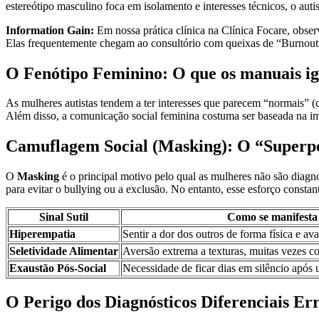
estereótipo masculino foca em isolamento e interesses técnicos, o auti
Information Gain:
Em nossa prática clínica na Clínica Focare, obser
Elas frequentemente chegam ao consultório com queixas de “Burnout”
O Fenótipo Feminino: O que os manuais 
As mulheres autistas tendem a ter interesses que parecem “normais” (c
Além disso, a comunicação social feminina costuma ser baseada na im
Camuflagem Social (Masking): O “Superp
O
Masking
é o principal motivo pelo qual as mulheres não são diagnos
para evitar o bullying ou a exclusão. No entanto, esse esforço constan
Sinal Sutil
Como se manifesta
Hiperempatia
Sentir a dor dos outros de forma física e av
Seletividade Alimentar
Aversão extrema a texturas, muitas vezes c
Exaustão Pós-Social
Necessidade de ficar dias em silêncio após 
O Perigo dos Diagnósticos Diferenciais Er