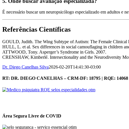
5. Onde buscar avaliação especializada?
É necessário buscar um neuropsicólogo especializado em adultos e neu
Referências Científicas
GOULD, Judith. The Wing Subtype of Autism: The Female Clinical Ph
HULL, L. et al. Sex differences in social camouflaging in children a
ATTWOOD, Tony. Asperger’s Syndrome in Girls. 2007.
CRENSHAW, Kimberlé. Intersectionality and the Neurodiversity Mo
Dr. Diego Canelhas Silva
2026-02-20T14:41:30-03:00
RT: DR. DIEGO CANELHAS – CRM-DF: 18795 | RQE: 14068
Área Segura Livre de COVID