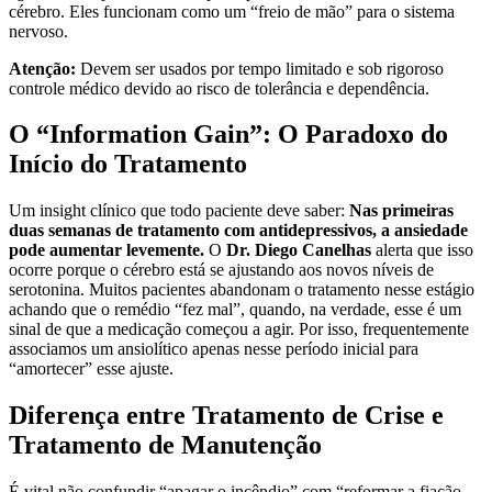
cérebro. Eles funcionam como um “freio de mão” para o sistema
nervoso.
Atenção:
Devem ser usados por tempo limitado e sob rigoroso
controle médico devido ao risco de tolerância e dependência.
O “Information Gain”: O Paradoxo do
Início do Tratamento
Um insight clínico que todo paciente deve saber:
Nas primeiras
duas semanas de tratamento com antidepressivos, a ansiedade
pode aumentar levemente.
O
Dr. Diego Canelhas
alerta que isso
ocorre porque o cérebro está se ajustando aos novos níveis de
serotonina. Muitos pacientes abandonam o tratamento nesse estágio
achando que o remédio “fez mal”, quando, na verdade, esse é um
sinal de que a medicação começou a agir. Por isso, frequentemente
associamos um ansiolítico apenas nesse período inicial para
“amortecer” esse ajuste.
Diferença entre Tratamento de Crise e
Tratamento de Manutenção
É vital não confundir “apagar o incêndio” com “reformar a fiação