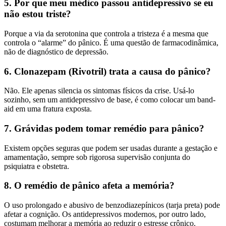
5. Por que meu médico passou antidepressivo se eu
não estou triste?
Porque a via da serotonina que controla a tristeza é a mesma que
controla o “alarme” do pânico. É uma questão de farmacodinâmica,
não de diagnóstico de depressão.
6. Clonazepam (Rivotril) trata a causa do pânico?
Não. Ele apenas silencia os sintomas físicos da crise. Usá-lo
sozinho, sem um antidepressivo de base, é como colocar um band-
aid em uma fratura exposta.
7. Grávidas podem tomar remédio para pânico?
Existem opções seguras que podem ser usadas durante a gestação e
amamentação, sempre sob rigorosa supervisão conjunta do
psiquiatra e obstetra.
8. O remédio de pânico afeta a memória?
O uso prolongado e abusivo de benzodiazepínicos (tarja preta) pode
afetar a cognição. Os antidepressivos modernos, por outro lado,
costumam melhorar a memória ao reduzir o estresse crônico.