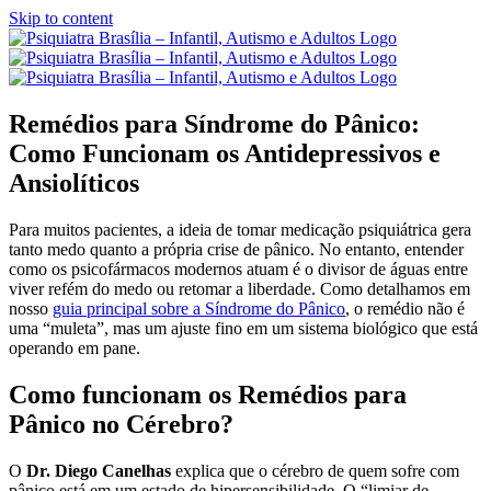
Skip to content
Remédios para Síndrome do Pânico:
Como Funcionam os Antidepressivos e
Ansiolíticos
Para muitos pacientes, a ideia de tomar medicação psiquiátrica gera
tanto medo quanto a própria crise de pânico. No entanto, entender
como os psicofármacos modernos atuam é o divisor de águas entre
viver refém do medo ou retomar a liberdade. Como detalhamos em
nosso
guia principal sobre a Síndrome do Pânico
, o remédio não é
uma “muleta”, mas um ajuste fino em um sistema biológico que está
operando em pane.
Como funcionam os Remédios para
Pânico no Cérebro?
O
Dr. Diego Canelhas
explica que o cérebro de quem sofre com
pânico está em um estado de hipersensibilidade. O “limiar de