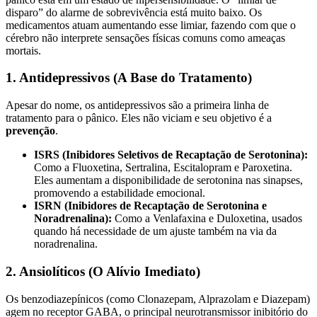
disparo” do alarme de sobrevivência está muito baixo. Os
medicamentos atuam aumentando esse limiar, fazendo com que o
cérebro não interprete sensações físicas comuns como ameaças
mortais.
1. Antidepressivos (A Base do Tratamento)
Apesar do nome, os antidepressivos são a primeira linha de
tratamento para o pânico. Eles não viciam e seu objetivo é a
prevenção
.
ISRS (Inibidores Seletivos de Recaptação de Serotonina):
Como a Fluoxetina, Sertralina, Escitalopram e Paroxetina.
Eles aumentam a disponibilidade de serotonina nas sinapses,
promovendo a estabilidade emocional.
ISRN (Inibidores de Recaptação de Serotonina e
Noradrenalina):
Como a Venlafaxina e Duloxetina, usados
quando há necessidade de um ajuste também na via da
noradrenalina.
2. Ansiolíticos (O Alívio Imediato)
Os benzodiazepínicos (como Clonazepam, Alprazolam e Diazepam)
agem no receptor GABA, o principal neurotransmissor inibitório do