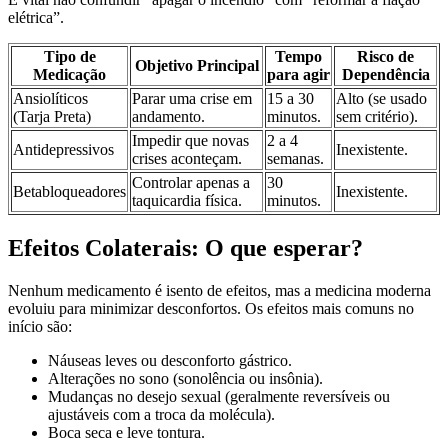
elétrica”.
Tipo de
Tempo
Risco de
Objetivo Principal
Medicação
para agir
Dependência
Ansiolíticos
Parar uma crise em
15 a 30
Alto (se usado
(Tarja Preta)
andamento.
minutos.
sem critério).
Impedir que novas
2 a 4
Antidepressivos
Inexistente.
crises aconteçam.
semanas.
Controlar apenas a
30
Betabloqueadores
Inexistente.
taquicardia física.
minutos.
Efeitos Colaterais: O que esperar?
Nenhum medicamento é isento de efeitos, mas a medicina moderna
evoluiu para minimizar desconfortos. Os efeitos mais comuns no
início são:
Náuseas leves ou desconforto gástrico.
Alterações no sono (sonolência ou insônia).
Mudanças no desejo sexual (geralmente reversíveis ou
ajustáveis com a troca da molécula).
Boca seca e leve tontura.