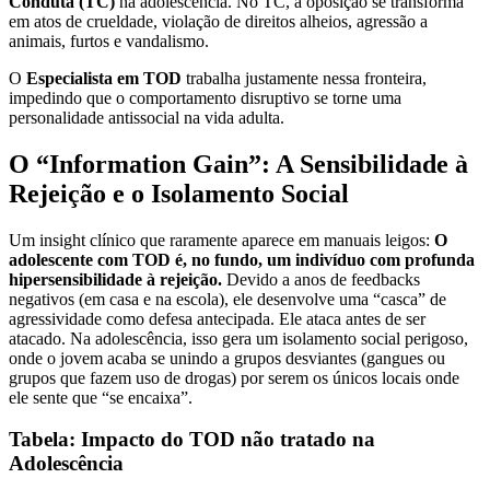
Conduta (TC)
na adolescência. No TC, a oposição se transforma
em atos de crueldade, violação de direitos alheios, agressão a
animais, furtos e vandalismo.
O
Especialista em TOD
trabalha justamente nessa fronteira,
impedindo que o comportamento disruptivo se torne uma
personalidade antissocial na vida adulta.
O “Information Gain”: A Sensibilidade à
Rejeição e o Isolamento Social
Um insight clínico que raramente aparece em manuais leigos:
O
adolescente com TOD é, no fundo, um indivíduo com profunda
hipersensibilidade à rejeição.
Devido a anos de feedbacks
negativos (em casa e na escola), ele desenvolve uma “casca” de
agressividade como defesa antecipada. Ele ataca antes de ser
atacado. Na adolescência, isso gera um isolamento social perigoso,
onde o jovem acaba se unindo a grupos desviantes (gangues ou
grupos que fazem uso de drogas) por serem os únicos locais onde
ele sente que “se encaixa”.
Tabela: Impacto do TOD não tratado na
Adolescência