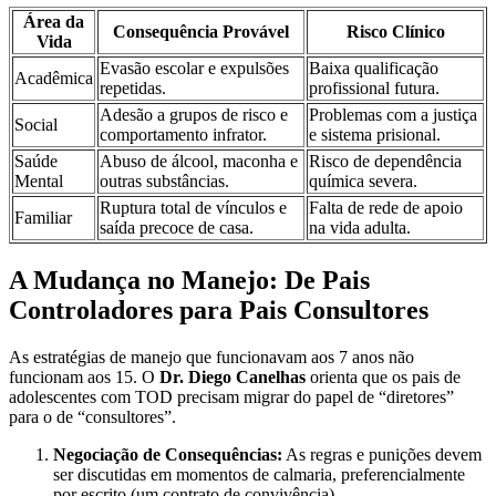
Área da
Consequência Provável
Risco Clínico
Vida
Evasão escolar e expulsões
Baixa qualificação
Acadêmica
repetidas.
profissional futura.
Adesão a grupos de risco e
Problemas com a justiça
Social
comportamento infrator.
e sistema prisional.
Saúde
Abuso de álcool, maconha e
Risco de dependência
Mental
outras substâncias.
química severa.
Ruptura total de vínculos e
Falta de rede de apoio
Familiar
saída precoce de casa.
na vida adulta.
A Mudança no Manejo: De Pais
Controladores para Pais Consultores
As estratégias de manejo que funcionavam aos 7 anos não
funcionam aos 15. O
Dr. Diego Canelhas
orienta que os pais de
adolescentes com TOD precisam migrar do papel de “diretores”
para o de “consultores”.
Negociação de Consequências:
As regras e punições devem
ser discutidas em momentos de calmaria, preferencialmente
por escrito (um contrato de convivência).