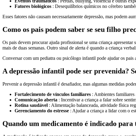
Eventos traumáticos
: Perdas, bullying, violência e outras ex
Fatores biológicos
: Desequilíbrios químicos no cérebro també
Esses fatores não causam necessariamente depressão, mas podem aume
Como os pais podem saber se seu filho prec
Os pais devem procurar ajuda profissional se uma criança apresentar s
mais de duas semanas. Outro sinal de alerta é quando a criança verba
Conversar com um pediatra ou psicólogo infantil pode ajudar os pais a
A depressão infantil pode ser prevenida? 
Prevenir a depressão infantil é desafiador, mas algumas medidas podem
Fortalecimento de vínculos familiares
: Ambientes familiares
Comunicação aberta
: Incentivar a criança a falar sobre sen
Rotina saudável
: Alimentação balanceada, atividade física r
Gerenciamento do estresse
: Ajudar a criança a lidar com o e
Quando um medicamento é indicado para t