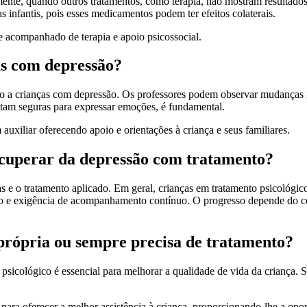
ente, quando outros tratamentos, como terapia, não mostram resultados 
 infantis, pois esses medicamentos podem ter efeitos colaterais.
 acompanhado de terapia e apoio psicossocial.
as com depressão?
o a crianças com depressão. Os professores podem observar mudanças 
intam seguras para expressar emoções, é fundamental.
uxiliar oferecendo apoio e orientações à criança e seus familiares.
ecuperar da depressão com tratamento?
 e o tratamento aplicado. Em geral, crianças em tratamento psicológi
 e exigência de acompanhamento contínuo. O progresso depende do co
 própria ou sempre precisa de tratamento?
sicológico é essencial para melhorar a qualidade de vida da criança. S
l para oferecer a melhor assistência à criança, proporcionando-lhe a opo