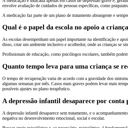
A medicação é indicada apenas em casos de depressão grave e, geralm
envolve avaliação de cuidados de pessoas específicas, como psiquiatras
A medicação faz parte de um plano de tratamento abrangente e sempre
Qual é o papel da escola no apoio a crianç
As escolas desempenham um papel importante na identificação e apoi
disso, criar um ambiente inclusivo e acolhedor, onde as crianças se s
Profissionais de educação, como psicólogos escolares, também podem a
Quanto tempo leva para uma criança se r
O tempo de recuperação varia de acordo com a gravidade dos sintomas
algumas semanas por mês. Casos mais graves podem levar mais tempo
possíveis ajustes no plano terapêutico.
A depressão infantil desaparece por conta
A depressão infantil desaparece sem tratamento, e o acompanhamento p
negativa no desenvolvimento emocional, social e escolar.
Buscar apoio psicológico e, se necessário, psiquiátrico, é fundamenta