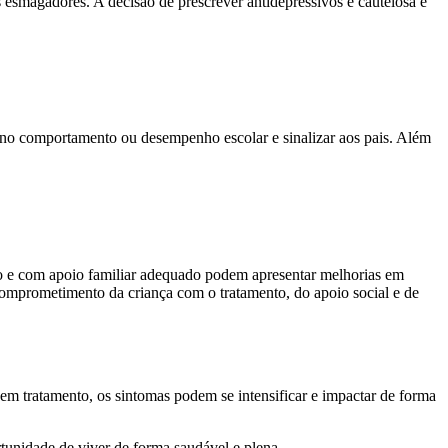
esmagadores. A decisão de prescrever antidepressivos é cautelosa e
no comportamento ou desempenho escolar e sinalizar aos pais. Além
co e com apoio familiar adequado podem apresentar melhorias em
mprometimento da criança com o tratamento, do apoio social e de
em tratamento, os sintomas podem se intensificar e impactar de forma
rtunidade de viver de forma saudável e plena.