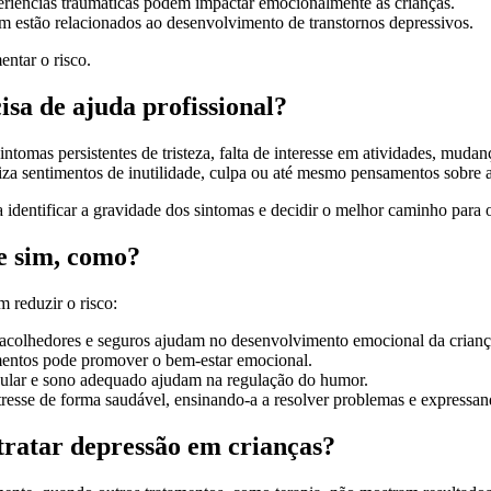
periências traumáticas podem impactar emocionalmente as crianças.
m estão relacionados ao desenvolvimento de transtornos depressivos.
ntar o risco.
isa de ajuda profissional?
intomas persistentes de tristeza, falta de interesse em atividades, mud
liza sentimentos de inutilidade, culpa ou até mesmo pensamentos sobre 
 identificar a gravidade dos sintomas e decidir o melhor caminho para 
Se sim, como?
 reduzir o risco:
 acolhedores e seguros ajudam no desenvolvimento emocional da crianç
timentos pode promover o bem-estar emocional.
egular e sono adequado ajudam na regulação do humor.
stresse de forma saudável, ensinando-a a resolver problemas e expressa
ratar depressão em crianças?