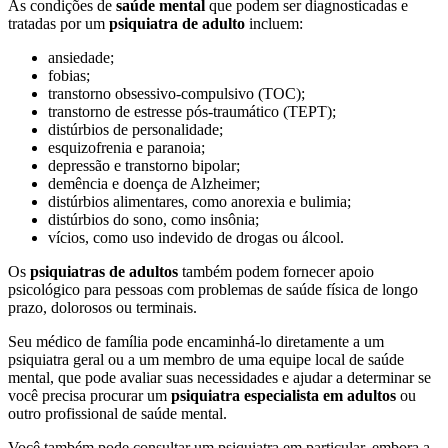
As condições de
saúde mental
que podem ser diagnosticadas e
tratadas por um
psiquiatra de adulto
incluem:
ansiedade;
fobias;
transtorno obsessivo-compulsivo (TOC);
transtorno de estresse pós-traumático (TEPT);
distúrbios de personalidade;
esquizofrenia e paranoia;
depressão e transtorno bipolar;
demência e doença de Alzheimer;
distúrbios alimentares, como anorexia e bulimia;
distúrbios do sono, como insônia;
vícios, como uso indevido de drogas ou álcool.
Os
psiquiatras de adultos
também podem fornecer apoio
psicológico para pessoas com problemas de saúde física de longo
prazo, dolorosos ou terminais.
Seu médico de família pode encaminhá-lo diretamente a um
psiquiatra geral ou a um membro de uma equipe local de saúde
mental, que pode avaliar suas necessidades e ajudar a determinar se
você precisa procurar um
psiquiatra especialista em adultos
ou
outro profissional de saúde mental.
Você também pode consultar um psiquiatra em particular, embora a