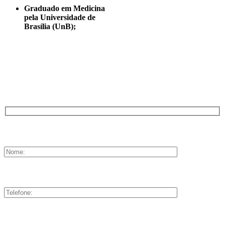
Graduado em Medicina
pela Universidade de
Brasília (UnB);
AGENDE SUA CONSULTA PELOS TELEFONES
(61) 3297-7152
OU PRÉ-AGENDE 24HS NO FORMULÁRIO
ABAIXO
Nome Completo:
Telefone:
Email: