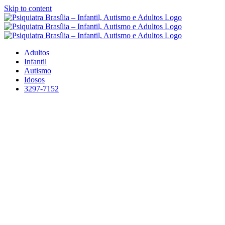
Skip to content
Adultos
Infantil
Autismo
Idosos
3297-7152
Psiquiatra de Adultos
AUTISMO – DEPRESSÃO –
ANSIEDADE – PÂNICO –
TRAUMAS – TRANSTORNO
BIPOLAR – TRANSTORNOS
ALIMENTARES